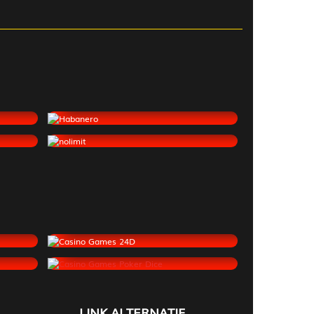
LINK ALTERNATIF