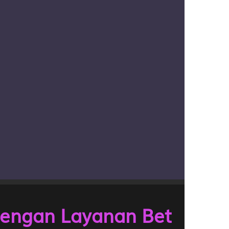
 Dengan Layanan Bet