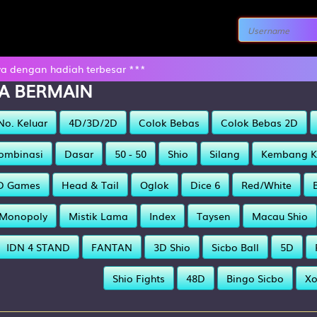
hadiah terbesar ***
A
BERMAIN
No. Keluar
4D/3D/2D
Colok Bebas
Colok Bebas 2D
ombinasi
Dasar
50 - 50
Shio
Silang
Kembang K
D Games
Head & Tail
Oglok
Dice 6
Red/White
Monopoly
Mistik Lama
Index
Taysen
Macau Shio
IDN 4 STAND
FANTAN
3D Shio
Sicbo Ball
5D
Shio Fights
48D
Bingo Sicbo
Xo